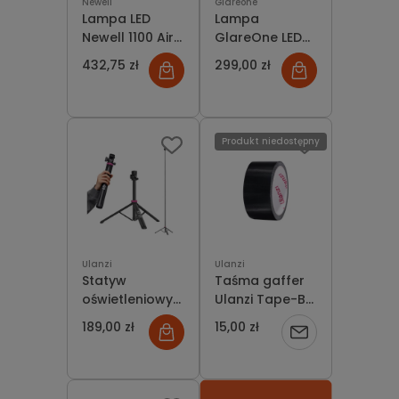
Newell
Glareone
Lampa LED
Lampa
Newell 1100 Air
GlareOne LED
Bicolor 3200-
Panel 10 RGB
432,75 zł
299,00 zł
5600K +
zasilacz
Produkt niedostępny
Ulanzi
Ulanzi
Statyw
Taśma gaffer
oświetleniowy
Ulanzi Tape-B
Ulanzi MT-89
10m [czarna]
189,00 zł
15,00 zł
Powiadom
o