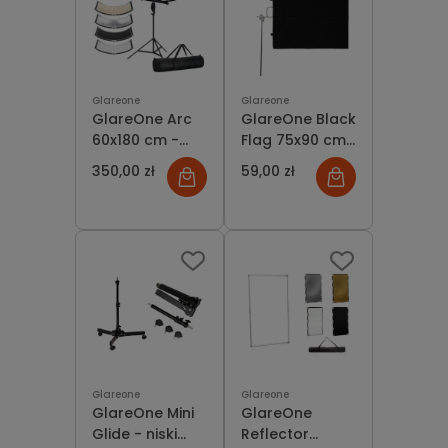
Glareone
Glareone
GlareOne Arc
GlareOne Black
60x180 cm -
Flag 75x90 cm
blenda
- czarna flaga
350,00 zł
59,00 zł
zakrzywiona
4w1
Glareone
Glareone
GlareOne Mini
GlareOne
Glide - niski
Reflector