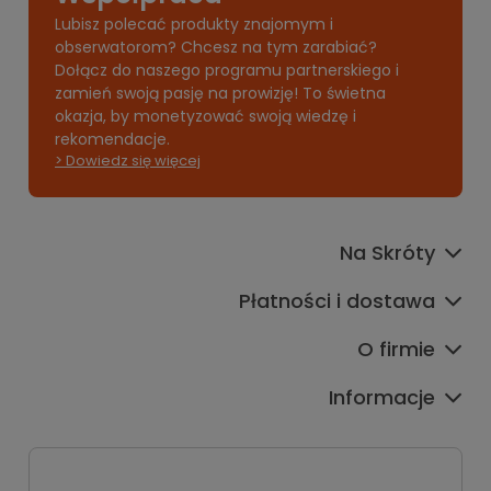
Lubisz polecać produkty znajomym i
obserwatorom? Chcesz na tym zarabiać?
Dołącz do naszego programu partnerskiego i
zamień swoją pasję na prowizję! To świetna
okazja, by monetyzować swoją wiedzę i
rekomendacje.
> Dowiedz się więcej
Na Skróty
Płatności i dostawa
O firmie
Informacje