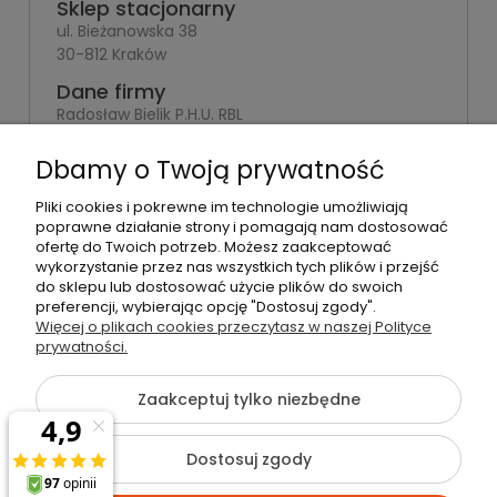
Sklep stacjonarny
ul. Bieżanowska 38
30-812 Kraków
Dane firmy
Radosław Bielik P.H.U. RBL
Kraków, 30-823
ul. Muzyków 6
Dbamy o Twoją prywatność
NIP: 679-251-35-10
Pliki cookies i pokrewne im technologie umożliwiają
poprawne działanie strony i pomagają nam dostosować
REGON: 120463253
ofertę do Twoich potrzeb. Możesz zaakceptować
wykorzystanie przez nas wszystkich tych plików i przejść
do sklepu lub dostosować użycie plików do swoich
preferencji, wybierając opcję "Dostosuj zgody".
Więcej o plikach cookies przeczytasz w naszej Polityce
©2026 Wszelkie Prawa Zastrzeżone | rbl24.pl
prywatności.
Szablon Flex by
Ecommercy
Zaakceptuj tylko niezbędne
Dostosuj zgody
Pokaż pełną wersję strony