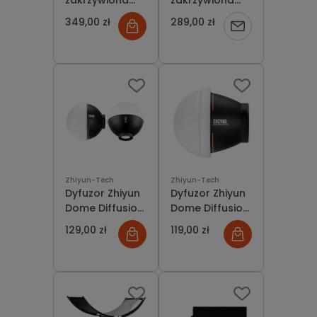
zakrzywiona
zakrzywiona
4w1 GlareOne
K&F Concept
349,00 zł
289,00 zł
Powiadom
Arc 60x120 cm
U-Shape 4w1 -
60x180 cm
o
dostępności
Zhiyun-Tech
Zhiyun-Tech
Dyfuzor Zhiyun
Dyfuzor Zhiyun
Dome Diffusion
Dome Diffusion
(Large) do
(Mini) for Molus
129,00 zł
119,00 zł
lamp Molus
Series
Series