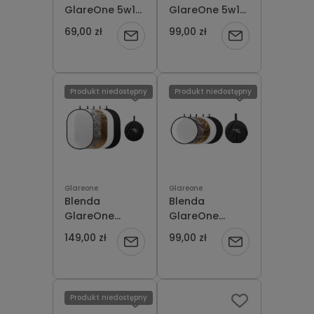
GlareOne 5w1
GlareOne 5w1
60x90cm +
60x90cm Wave
69,00 zł
99,00 zł
Powiadom
Powiadom
Pokrowiec
+ Pokrowiec
o
o
dostępności
dostępności
Produkt niedostępny
Produkt niedostępny
Glareone
Glareone
Blenda
Blenda
GlareOne
GlareOne
Bounce Board
Bounce Board
149,00 zł
99,00 zł
Powiadom
Powiadom
5-in-1 102x153
5-in-1 110 cm
cm
o
o
dostępności
dostępności
Produkt niedostępny