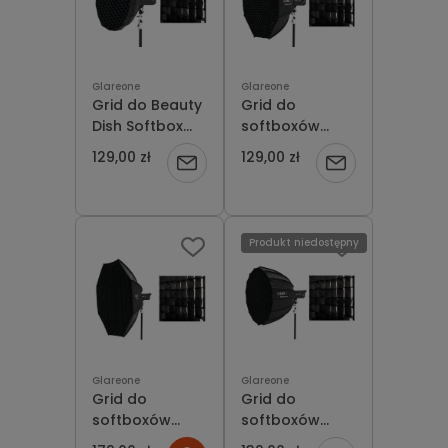
Glareone
Glareone
Grid do Beauty
Grid do
Dish Softbox
softboxów
GlareOne 65
GlareOne Octa
129,00 zł
129,00 zł
Powiadom
Powiadom
cm PRO
100 cm Pro
o
o
dostępności
dostępności
Produkt niedostępny
Glareone
Glareone
Grid do
Grid do
softboxów
softboxów
GlareOne Octa
GlareOne Octa