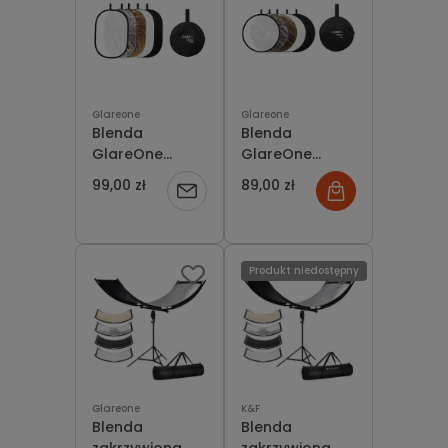
Glareone
Glareone
Blenda
Blenda
GlareOne
GlareOne
Bounce Board
Bounce Board
99,00 zł
89,00 zł
Powiadom
5-in-1 62x92
5-in-1 80 cm
cm
o
dostępności
Produkt niedostępny
Glareone
K&F
Blenda
Blenda