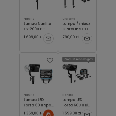
Nanlite
Glareone
Lampa Nanlite
Lampa / miecz
FS-200B Bi-
GlareOne LED
Color LED Spot
Tube 24 RGB
1 699,00 zł
790,00 zł
Powiadom
Powiadom
Light
o
o
dostępności
dostępności
Produkt niedostępny
Nanlite
Nanlite
Lampa LED
Lampa LED
Forza 60 II Spot
Forza 60B II Bi-
Light 5600K
Color LED Spot
1 359,00 zł
1 599,00 zł
Powiadom