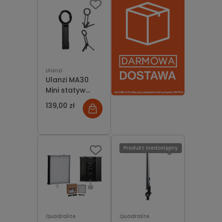
dostępności
Ulanzi
Ulanzi MA30
Mini statyw
MagSafe do
139,00 zł
telefonu iPhone
Produkt niedostępny
Quadralite
Quadralite