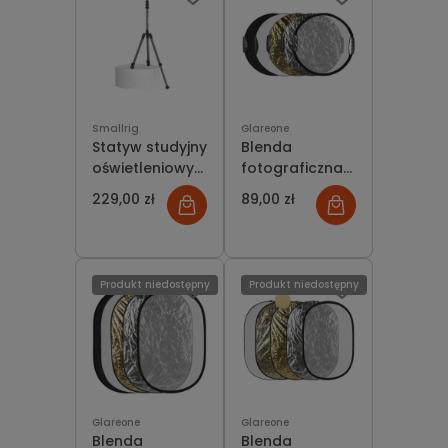
Smallrig
Glareone
Statyw studyjny
Blenda
oświetleniowy
fotograficzna
SmallRig 5475
GlareOne 5w1
229,00 zł
89,00 zł
RT190
80cm z
uchwytem
Produkt niedostępny
Produkt niedostępny
Glareone
Glareone
Blenda
Blenda