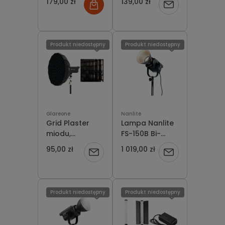
179,00 zł
139,00 zł
Powiadom
150 cm Pro
90 cm Pro
o
dostępności
Produkt niedostępny
Produkt niedostępny
Glareone
Nanlite
Grid Plaster
Lampa Nanlite
miodu,
FS-150B Bi-
GlareOne x5 do
Color LED Spot
95,00 zł
1 019,00 zł
Powiadom
Powiadom
softboxów
Light
octa 80cm
o
o
dostępności
dostępności
Produkt niedostępny
Produkt niedostępny