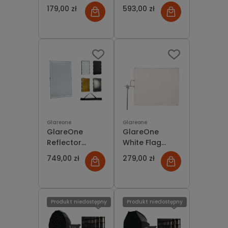
statyw
100x150 -
179,00 zł
593,00 zł
oświetleniowy
blenda na
ramie 5w1
Glareone
Glareone
GlareOne
GlareOne
Reflector
White Flag
140x200 -
75x90 cm -
749,00 zł
279,00 zł
blenda na
biały dyfuzor
ramie 5w1
na ramie
(zestaw)
Produkt niedostępny
Produkt niedostępny