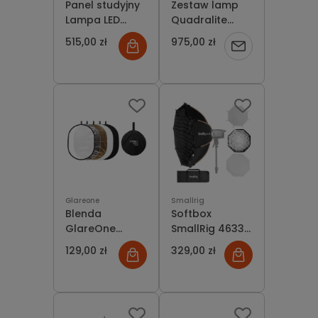
Panel studyjny
Zestaw lamp
Lampa LED
Quadralite
Quadralite
Thea 450 LED
515,00 zł
975,00 zł
Powiadom
Talia 300 RGB
Panel Kit Basic
o
dostępności
Glareone
Smallrig
Blenda
Softbox
GlareOne
SmallRig 4633
Bounce Board
ośmiokątny
129,00 zł
329,00 zł
5w1 92x122 cm
oktagonalny
90cm LA-O90
+Grid