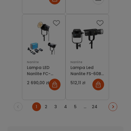
Light
o
dostępności
Nanlite
Nanlite
Lampa LED
Lampa Led
Nanlite FC-
Nanlite FS-60B
720B Bi-Color
LED Bi-Color
2 690,00 zł
512,11 zł
720W Bowens
Spot Light
1
2
3
4
5
...
24