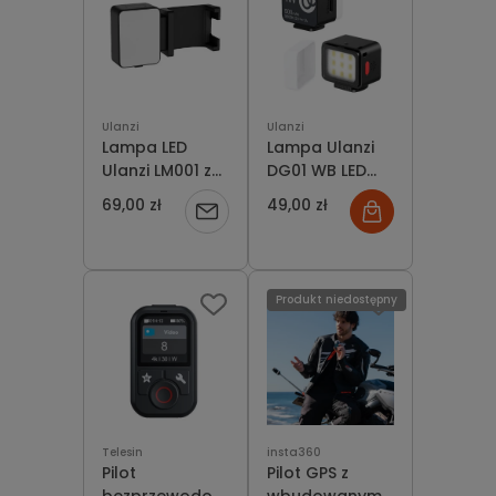
Ulanzi
Ulanzi
Lampa LED
Lampa Ulanzi
Ulanzi LM001 z
DG01 WB LED
mocowaniem
5600K – lekka
69,00 zł
49,00 zł
Powiadom
do kamery DJI
lampa do
Osmo Pocket 3
streamu i
o
vlogów
dostępności
Produkt niedostępny
Telesin
insta360
Pilot
Pilot GPS z