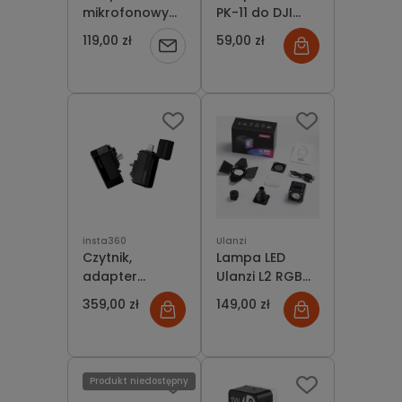
mikrofonowy
PK-11 do DJI
3,5mm
Osmo Pocket 3
119,00 zł
59,00 zł
Powiadom
Insta360 X3 -
Mic Adapter
o
dostępności
insta360
Ulanzi
Czytnik,
Lampa LED
adapter
Ulanzi L2 RGB
Insta360 X3 -
Mini +
359,00 zł
149,00 zł
Quick Reader
Akcesoria
Produkt niedostępny