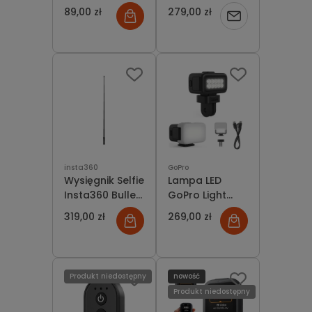
8 MAX
Vibration
89,00 zł
279,00 zł
Powiadom
Damper
o
dostępności
insta360
GoPro
Wysięgnik Selfie
Lampa LED
Insta360 Bullet
GoPro Light
Time 2.0
Mod v2
319,00 zł
269,00 zł
Oświetlenie do
kamery
sportowej
Produkt niedostępny
nowość
Produkt niedostępny