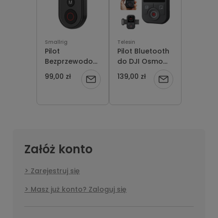
Smallrig
Telesin
Pilot
Pilot Bluetooth
Bezprzewodowy
do DJI Osmo
Bluetooth
Action 5 Pro 4 6
99,00 zł
139,00 zł
Powiadom
Powiadom
SmallRig 5462
Osmo 360
GoPro DJI
Telesin T13
o
o
Osmo Action
Remote
iPhone
dostępności
dostępności
Załóż konto
Zarejestruj się
Masz już konto? Zaloguj się