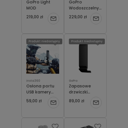
GoPro Light
GoPro
MOD
Wodoszczelny
pilot sterujący
219,00 zł
229,00 zł
Powiadom
Powiadom
migawką
Waterproof
o
o
Shutter Remote
dostępności
dostępności
Produkt niedostępny
Produkt niedostępny
insta360
GoPro
Osłona portu
Zapasowe
USB kamery
drzwiczki
Insta360 X5
Replacement
59,00 zł
89,00 zł
Powiadom
Powiadom
All-Weather
Door GoPro
USB Charging
Hero 9 / 10 / 11 /
o
o
Cover
12Black
dostępności
dostępności