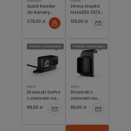
insta360
Ulanzi
Quick Reader
Zimna stopka
do kamery
Insta360 X3/X2
Insta360 Ace
Cold Shoe do
379,00 zł
139,00 zł
Powiadom
Pro
RODE Wireless
GO
o
dostępności
Produkt niedostępny
Produkt niedostępny
GoPro
GoPro
Drzwiczki GoPro
Drzwiczki z
z otworem na
otworem na
port USB Pass-
USB (HERO11
89,00 zł
89,00 zł
Powiadom
Powiadom
Through
Black Mini)
o
o