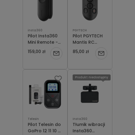
insta360
PGYTECH
Pilot Insta360
Pilot PGYTECH
Mini Remote -
Mantis RC
Pilot do kamery
M1Canon Sony
159,00 zł
85,00 zł
Powiadom
Powiadom
GoPro
o
o
dostępności
dostępności
Produkt niedostępny
Telesin
insta360
Pilot Telesin do
Tłumik wibracji
GoPro 12 11 10 9
Insta360