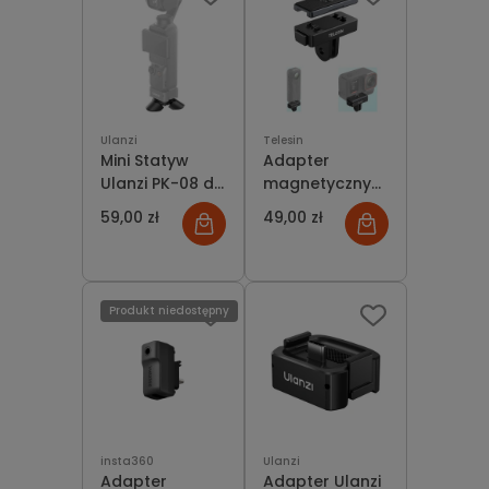
Ulanzi
Telesin
Mini Statyw
Adapter
Ulanzi PK-08 do
magnetyczny
DJI Osmo
Telesin dla
59,00 zł
49,00 zł
Pocket 3
Insta360
X5/X4/X3/Ace
Pro
Produkt niedostępny
insta360
Ulanzi
Adapter
Adapter Ulanzi