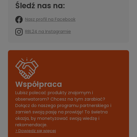
Śledź nas na:
Nasz profil na Facebook
RBL24 na Instagramie
Współpraca
Lubisz polecać produkty znajomym i
obserwatorom? Chcesz na tym zarabiać?
Dołącz do naszego programu partnerskiego i
zamień swoją pasję na prowizję! To świetna
okazja, by monetyzować swoją wiedzę i
rekomendacje.
> Dowiedz się więcej