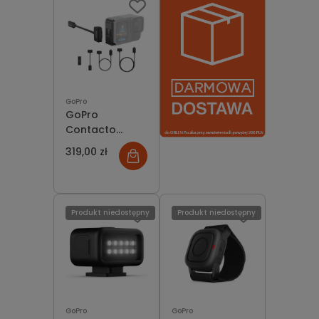
dostępności
dostępności
GoPro
GoPro
Contacto
Zestaw z
319,00 zł
magnetycznymi
drzwiczkami i
kablem
zasilającym
Produkt niedostępny
Produkt niedostępny
GoPro
GoPro