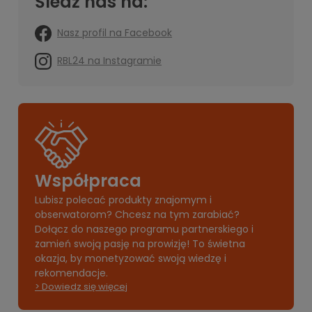
Śledź nas na:
Nasz profil na Facebook
RBL24 na Instagramie
Współpraca
Lubisz polecać produkty znajomym i
obserwatorom? Chcesz na tym zarabiać?
Dołącz do naszego programu partnerskiego i
zamień swoją pasję na prowizję! To świetna
okazja, by monetyzować swoją wiedzę i
rekomendacje.
> Dowiedz się więcej