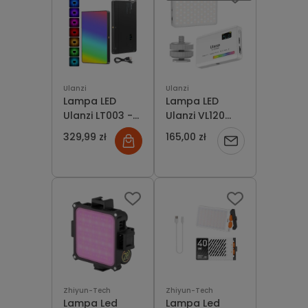
Ulanzi
Ulanzi
Lampa LED
Lampa LED
Ulanzi LT003 -
Ulanzi VL120
RGB, WB (2500
RGB Mini 3100
329,99 zł
165,00 zł
Powiadom
K - 9000 K)
mAh Biała
o
dostępności
Zhiyun-Tech
Zhiyun-Tech
Lampa Led
Lampa Led