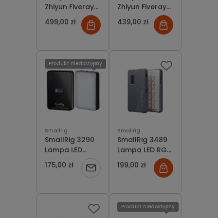
Zhiyun Fiveray
Zhiyun Fiveray
M20C (RGB)
M40 40W
499,00 zł
439,00 zł
Pocket Light
Mocna
kompaktowa
Produkt niedostępny
Smallrig
Smallrig
SmallRig 3290
SmallRig 3489
Lampa LED
Lampa LED RGB
RM75 Video
P96L Video
175,00 zł
199,00 zł
Powiadom
Light RGBWW
Light
o
dostępności
Produkt niedostępny