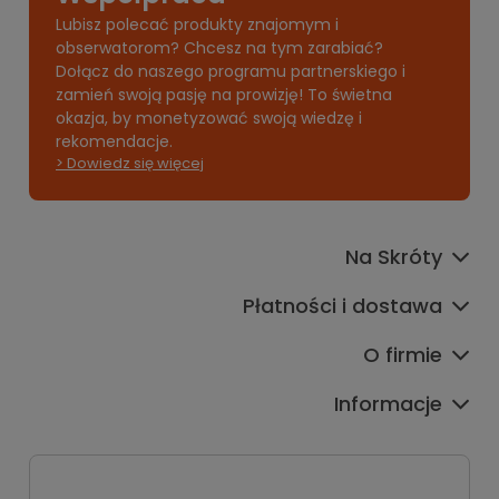
Lubisz polecać produkty znajomym i
obserwatorom? Chcesz na tym zarabiać?
Dołącz do naszego programu partnerskiego i
zamień swoją pasję na prowizję! To świetna
okazja, by monetyzować swoją wiedzę i
rekomendacje.
> Dowiedz się więcej
Na Skróty
Płatności i dostawa
O firmie
Informacje