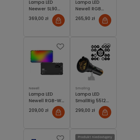
Lampa LED
Lampa LED
Neewer SL90
Newell RGB
Pro LED RGB
Rangha + Etui +
369,00 zł
265,90 zł
12W 2500-
Adapter
10000K
Newell
Smallrig
Lampa LED
Lampa LED
Newell RGB-W
SmallRig 5512
Rangha Mini
RF 10C Portable
209,00 zł
299,00 zł
Focusable LED
Video Light
"BumbleBee
Edition"
Produkt niedostępny