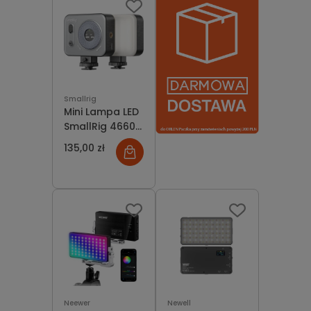
dostępności
Smallrig
Mini Lampa LED
SmallRig 4660
Vibe P96 Pro -
135,00 zł
RGB Video,
2500-6500K,
5W
Neewer
Newell