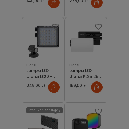
149,00 zł
275,00 zł
Akcesoria
z fitrami
Ulanzi
Ulanzi
Lampa LED
Lampa LED
Ulanzi LE20 -
Ulanzi PL25 25W
RGB, WB (2500
Bi-Color 2700-
249,00 zł
199,00 zł
K - 9000 K)
6500K
Produkt niedostępny