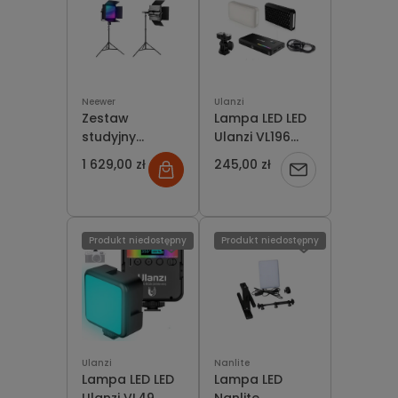
Neewer
Ulanzi
Zestaw
Lampa LED LED
studyjny
Ulanzi VL196
Neewer
RGB
1 629,00 zł
245,00 zł
Powiadom
RGB1200 LED
dwie lampy
o
60W + statywy
+ wrota
dostępności
Produkt niedostępny
Produkt niedostępny
Ulanzi
Nanlite
Lampa LED LED
Lampa LED