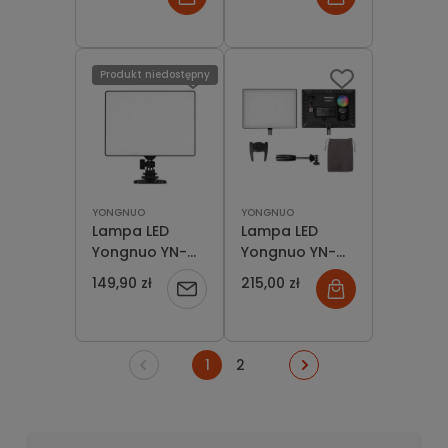
mAh Czarna
Produkt niedostępny
YONGNUO
YONGNUO
Lampa LED
Lampa LED
Yongnuo YN-
Yongnuo YN-
300 AIR
300 Air II - RGB,
149,90 zł
215,00 zł
Powiadom
(3200K-5500K)
WB (3200 K -
5600 K)
o
1
2
dostępności