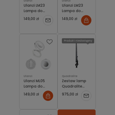
Ulanzi
Ulanzi
Ulanzi LM23
Ulanzi LM23
Lampa do
Lampa do
telefonu z
telefonu z
149,00 zł
149,00 zł
Powiadom
mocowaniem
mocowaniem
magnetycznym
magnetycznym
o
MagSafe
MagSafe
PixelSnap
PixelSnap
dostępności
Produkt niedostępny
Ulanzi
Quadralite
Ulanzi ML05
Zestaw lamp
Lampa do
Quadralite
telefonu z
Thea 450 LED
149,00 zł
975,00 zł
Powiadom
mocowaniem
Panel Kit Basic
magnetycznym
o
MagSafe
PixelSnap