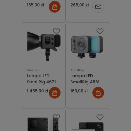
Thea 150 Panel
Thea RGB 150
165,00 zł
265,00 zł
Powiadom
LED
o
dostępności
Smallrig
Smallrig
Lampa LED
Lampa LED
SmallRig 4621
SmallRig 4661
RC 220B Bi-
Vibe P108 Pro
1 465,00 zł
169,00 zł
color, CRI 95,
mini Video Light
TLCI 97, 2700-
2500-
6500K
6500Kfcena