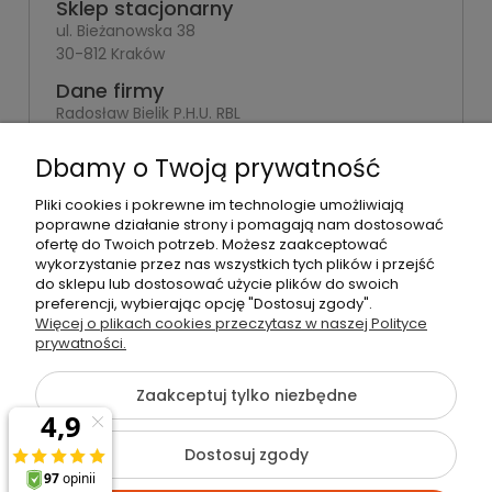
Sklep stacjonarny
ul. Bieżanowska 38
30-812 Kraków
Dane firmy
Radosław Bielik P.H.U. RBL
Kraków, 30-823
ul. Muzyków 6
Dbamy o Twoją prywatność
NIP: 679-251-35-10
Pliki cookies i pokrewne im technologie umożliwiają
poprawne działanie strony i pomagają nam dostosować
REGON: 120463253
ofertę do Twoich potrzeb. Możesz zaakceptować
wykorzystanie przez nas wszystkich tych plików i przejść
do sklepu lub dostosować użycie plików do swoich
preferencji, wybierając opcję "Dostosuj zgody".
Więcej o plikach cookies przeczytasz w naszej Polityce
©2026 Wszelkie Prawa Zastrzeżone | rbl24.pl
prywatności.
Szablon Flex by
Ecommercy
Zaakceptuj tylko niezbędne
Dostosuj zgody
Pokaż pełną wersję strony