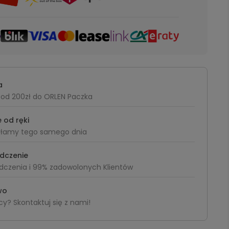
a
od 200zł do ORLEN Paczka
 od ręki
yłamy tego samego dnia
adczenie
dczenia i 99% zadowolonych Klientów
wo
y? Skontaktuj się z nami!