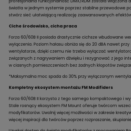
profesjonalna funkcjonalność DMX/RDM została włączona do 
światła w jednym systemie poprzez stabilne przewodowe po
stwórz sieć ułatwiającą realizację zaawansowanych efektów
Ciche środowisko, cicha praca
Forza 60/60B II posiada drastycznie cichsze wbudowane wen
wyłączenia. Poziom hałasu obniża się do 20 dBA nawet przy
wentylatorze, dzięki czemu nie trzeba wyłączać wentylator
związanych z nagrywaniem dźwięku i rezygnować z jego inten
w ciasnych pomieszczeniach bez żadnych kłopotów związa
*Maksymalna moc spada do 30% przy wyłączonym wentylat
Kompletny ekosystem montażu FM Modifiders
Forza 60/60B II korzysta z tego samego kompaktowego i 
Stale rosnący ekosystem FM Mount oferuje twórcom wszec
modyfikatorów. Uwolnij więcej możliwości w zakresie kreaty
więcej inspiracji dla twórców poprzez rozpraszanie, skupianie,
Uzyskaj dostęp do świata modyfikatorów z mocowaniem B