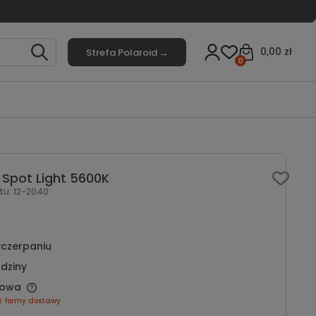
0,00 zł
Strefa Polaroid →
0
 Spot Light 5600K
tu:
12-2040
czerpaniu
dziny
owa
ź formy dostawy