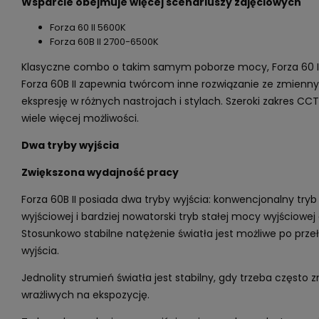
Wsparcie obejmuje więcej scenariuszy zdjęciowych
Forza 60 II 5600K
Forza 60B II 2700-6500K
Klasyczne combo o takim samym poborze mocy, Forza 60 II 
Forza 60B II zapewnia twórcom inne rozwiązanie ze zmien
ekspresję w różnych nastrojach i stylach. Szeroki zakres C
wiele więcej możliwości.
Dwa tryby wyjścia
Zwiększona wydajność pracy
Forza 60B II posiada dwa tryby wyjścia: konwencjonalny t
wyjściowej i bardziej nowatorski tryb stałej mocy wyjściowe
Stosunkowo stabilne natężenie światła jest możliwe po prze
wyjścia.
Jednolity strumień światła jest stabilny, gdy trzeba częst
wrażliwych na ekspozycję.