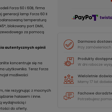
deli Forza 60 i 60B, firma
j generacji lamp Forza 60 II
i zbalansowaną temperaturą
45°, blokowany port DMX,
przewodowego za pomocą
Darmowa dostaw
Przy zamówieniach 
ia autentycznych opinii
Produkty dostępne
anlite koncentruje się na
W dni robocze wys
a użytkownika. Teraz Forza
encjał możliwości
Wieloletnie doświ
Mamy 17 lat doświa
iom, nie rezygnując z mocnych
Fachowe doradzt
rządzanie hałasem i inne.
Potrzebujesz pomoc
zą wydajnością i
ości do oferty.