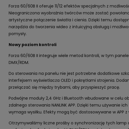
Forza 60/60B II oferuje 11/12 efektów specjalnych z możliwośc
Nieograniczona wyobraźnia twórców może zostać powołana
artystyczne połączenie światła i cienia. Dzięki temu dostęp
narzędzia do tworzenia wideo z intuicyjną obsługą i możliwo
pomysły.
Nowy poziom kontroli
Forza 60/60B II integruje wiele metod kontroli, w tym panele
DMX/RDM.
Do sterowania na panelu nie jest potrzebne dodatkowe szko
interfejsem wyświetlacza OLED i pokrętłami strojenia. Doda
przełączać się między trybami, aby przyspieszyć pracę.
Podwójne moduły 2,4 GHz i Bluetooth wbudowane w celu ob
zdalnego sterowania NANLINK APP. Dzięki temu używanie ich
wymaga wysiłku. Efekty mogą być dostosowywane w APP z w
Otrzymywaliśmy liczne prośby o synchronizację tych lamp d