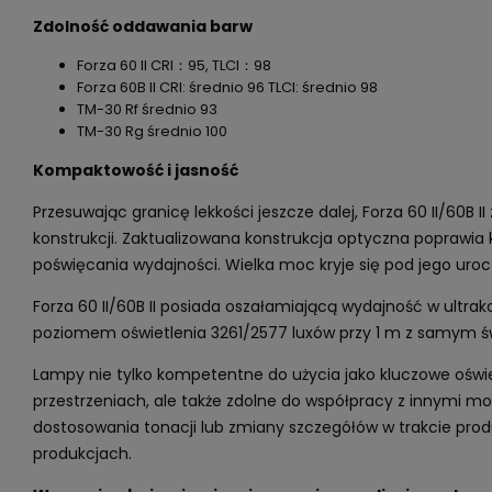
Zdolność oddawania barw
Forza 60 II CRI：95, TLCI：98
Forza 60B II CRI: średnio 96 TLCI: średnio 98
TM-30 Rf średnio 93
TM-30 Rg średnio 100
Kompaktowość i jasność
Przesuwając granicę lekkości jeszcze dalej, Forza 60 II/60B II
konstrukcji. Zaktualizowana konstrukcja optyczna poprawia 
poświęcania wydajności. Wielka moc kryje się pod jego ur
Forza 60 II/60B II posiada oszałamiającą wydajność w ultr
poziomem oświetlenia 3261/2577 luxów przy 1 m z samym ś
Lampy nie tylko kompetentne do użycia jako kluczowe oświ
przestrzeniach, ale także zdolne do współpracy z innymi 
dostosowania tonacji lub zmiany szczegółów w trakcie produ
produkcjach.