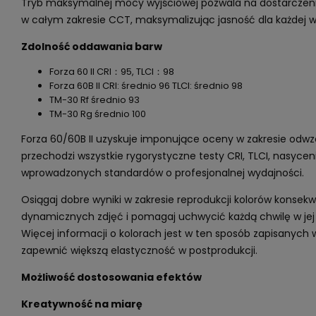
Tryb maksymalnej mocy wyjściowej pozwala na dostarczenie
w całym zakresie CCT, maksymalizując jasność dla każdej w
Zdolność oddawania barw
Forza 60 II CRI：95, TLCI：98
Forza 60B II CRI: średnio 96 TLCI: średnio 98
TM-30 Rf średnio 93
TM-30 Rg średnio 100
Forza 60/60B II uzyskuje imponujące oceny w zakresie odwz
przechodzi wszystkie rygorystyczne testy CRI, TLCI, nasyceni
wprowadzonych standardów o profesjonalnej wydajności.
Osiągaj dobre wyniki w zakresie reprodukcji kolorów konsek
dynamicznych zdjęć i pomagaj uchwycić każdą chwilę w je
Więcej informacji o kolorach jest w ten sposób zapisanych
zapewnić większą elastyczność w postprodukcji.
Możliwość dostosowania efektów
Kreatywność na miarę