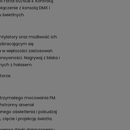
Forza 60/60B II. Kontroluj
łączenie z konsolą DMX i
 świetlnych.
tylatory oraz możliwość ich
 obracającym się
a w większości zastosowań
sywności. Nagrywaj z bliska i
nych z hałasem.
orze.
wytrzymałego mocowania FM.
hstronny arsenał
wnego oświetlenia i pobudzaj
 cięcie i projekcję światła.
owensa dzięki dołączonemu