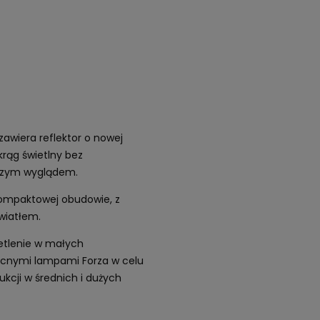
 zawiera reflektor o nowej
krąg świetlny bez
oczym wyglądem.
akompaktowej obudowie, z
wiatłem.
etlenie w małych
mocnymi lampami Forza w celu
kcji w średnich i dużych