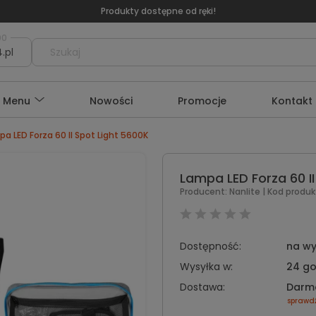
Szybka wysyłka zakupionych produktów - 24h
00
.pl
Menu
Nowości
Promocje
Kontakt
a LED Forza 60 II Spot Light 5600K
Lampa LED Forza 60 II
Producent:
Nanlite
| Kod produk
Dostępność:
na wy
Wysyłka w:
24 go
Dostawa:
Darm
sprawd