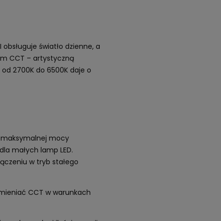
obsługuje światło dzienne, a
nym CCT – artystyczną
CT od 2700K do 6500K daje o
ryb maksymalnej mocy
j dla małych lamp LED.
łączeniu w tryb stałego
o zmieniać CCT w warunkach