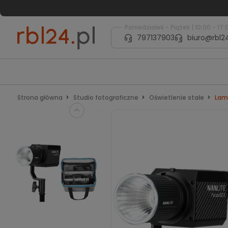
Poniedziałek - Piątek | 10:00 - 17:
797137903
biuro@rbl24
Strona główna
Studio fotograficzne
Oświetlenie stałe
Lamp