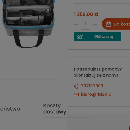
1 359,00 zł
Do kos
Potrzebujesz pomocy?
Skontaktuj się z nami!
797137903
biuro@rbl24.pl
Koszty
zeństwo
dostawy