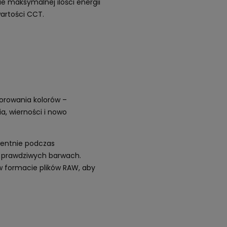
 maksymalnej ilości energii
artości CCT.
orowania kolorów –
a, wierności i nowo
wentnie podczas
j prawdziwych barwach.
 w formacie plików RAW, aby