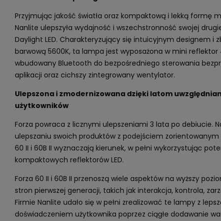
Przyjmując jakość światła oraz kompaktową i lekką formę mo
Nanlite ulepszyła wydajność i wszechstronność swojej drugie
Daylight LED. Charakteryzujący się intuicyjnym designem 
barwową 5600K, ta lampa jest wyposażona w mini reflektor 
wbudowany Bluetooth do bezpośredniego sterowania bez
aplikacji oraz cichszy zintegrowany wentylator.
Ulepszona i zmodernizowana dzięki latom uwzględnian
użytkowników
Forza powraca z licznymi ulepszeniami 3 lata po debiucie. N
ulepszaniu swoich produktów z podejściem zorientowanym n
60 II i 60B II wyznaczają kierunek, w pełni wykorzystując pot
kompaktowych reflektorów LED.
Forza 60 II i 60B II przenoszą wiele aspektów na wyższy poz
stron pierwszej generacji, takich jak interakcja, kontrola, za
Firmie Nanlite udało się w pełni zrealizować te lampy z leps
doświadczeniem użytkownika poprzez ciągłe dodawanie wart