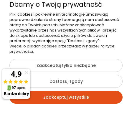
Dbamy o Twoją prywatność
Pliki cookies i pokrewne im technologie umożliwiają
poprawne działanie strony i pomagają nam dostosować
Ulanzi
ofertę do Twoich potrzeb. Możesz zaakceptować
Zestaw do bezprzewodowej transmisji dźwięku
wykorzystanie przez nas wszystkich tych plików i przejść
Ulanzi A30 Tiny - USB-C, czarny
do sklepu lub dostosować użycie plików do swoich
preferencji, wybierając opcję "Dostosuj zgody".
269,00 zł
Więcej o plikach cookies przeczytasz w naszej Polityce
prywatności.
NEWSLETTER
Do koszyka
Co zyskujesz?
Zaakceptuj tylko niezbędne
Rabaty nawet do 40%,
dostęp do unikalnych ofert, oraz
informacje o
nowościach.
Dostosuj zgody
Zaakceptuj wszystkie
Zapisz się
Klikając zapisz się, potwierdzasz że zapoznałeś się z polityką
prywatności i wyrażasz zgodę na przetwarzanie danych
Kontakt
Szukaj
Konto
Koszyk
Polityka prywatności