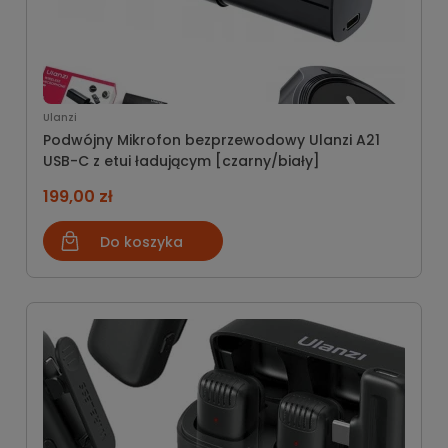
Ulanzi
Podwójny Mikrofon bezprzewodowy Ulanzi A21
USB-C z etui ładującym [czarny/biały]
199,00 zł
Do koszyka