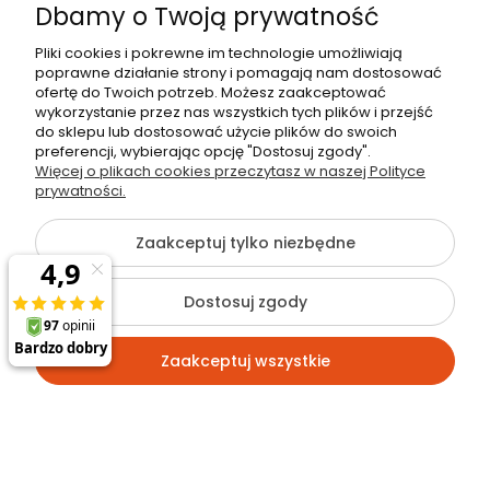
Dbamy o Twoją prywatność
Powiadom o dostępności
Pliki cookies i pokrewne im technologie umożliwiają
poprawne działanie strony i pomagają nam dostosować
ofertę do Twoich potrzeb. Możesz zaakceptować
wykorzystanie przez nas wszystkich tych plików i przejść
do sklepu lub dostosować użycie plików do swoich
Produkt niedostępny
preferencji, wybierając opcję "Dostosuj zgody".
Więcej o plikach cookies przeczytasz w naszej Polityce
prywatności.
NEWSLETTER
Co zyskujesz?
Zaakceptuj tylko niezbędne
Rabaty nawet do 40%,
dostęp do unikalnych ofert, oraz
informacje o
nowościach.
Dostosuj zgody
Zaakceptuj wszystkie
Zapisz się
insta360
Kamera Insta360 X5 Wodoszczelna 8K + Etui +
mocowanie motor + karta 128GB
Klikając zapisz się, potwierdzasz że zapoznałeś się z polityką
prywatności i wyrażasz zgodę na przetwarzanie danych
2 827,00 zł
Kontakt
Szukaj
Konto
Koszyk
Polityka prywatności