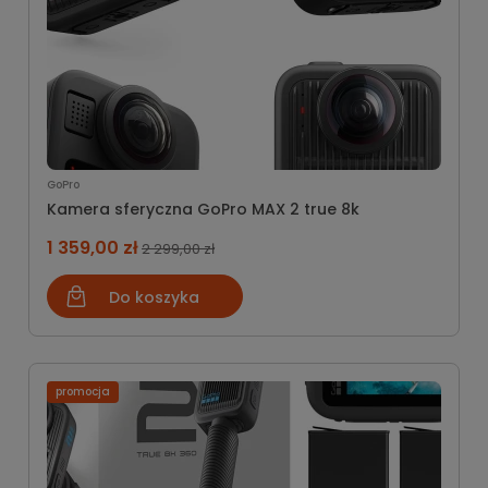
GoPro
Kamera sferyczna GoPro MAX 2 true 8k
1 359,00 zł
2 299,00 zł
Do koszyka
promocja