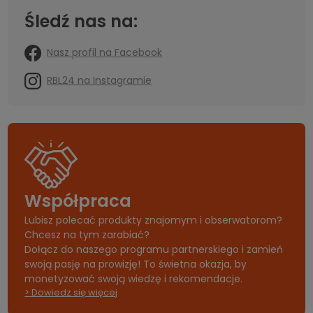
Śledź nas na:
Nasz profil na Facebook
RBL24 na Instagramie
Współpraca
Lubisz polecać produkty znajomym i obserwatorom?
Chcesz na tym zarabiać?
Dołącz do naszego programu partnerskiego i zamień
swoją pasję na prowizję! To świetna okazja, by
monetyzować swoją wiedzę i rekomendacje.
> Dowiedz się więcej