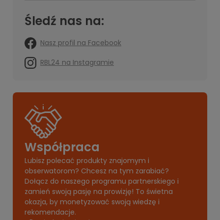
Śledź nas na:
Nasz profil na Facebook
RBL24 na Instagramie
Współpraca
Lubisz polecać produkty znajomym i
obserwatorom? Chcesz na tym zarabiać?
Dołącz do naszego programu partnerskiego i
zamień swoją pasję na prowizję! To świetna
okazja, by monetyzować swoją wiedzę i
rekomendacje.