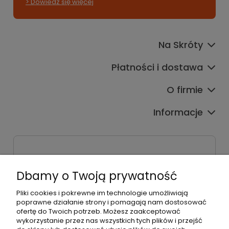
> Dowiedz się więcej
Na Skróty
Płatności i dostawa
O firmie
Informacje
Sklep stacjonarny
ul. Bieżanowska 38
Dbamy o Twoją prywatność
30-812 Kraków
Pliki cookies i pokrewne im technologie umożliwiają
Dane firmy
poprawne działanie strony i pomagają nam dostosować
Radosław Bielik P.H.U. RBL
ofertę do Twoich potrzeb. Możesz zaakceptować
Kraków, 30-823
wykorzystanie przez nas wszystkich tych plików i przejść