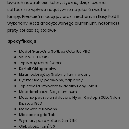
była ich neutralność kolorystyczna, dzięki czemu
softbox nie wpływa negatywnie na jakość światła z
lampy. Pierścień mocujący oraz mechanizm Easy Fold II
wykonany jest z anodyzowanego aluminium, natomiast
pręty stelaża są stalowe.
Specyfikacja:
Model GlareOne Softbox Octa 150 PRO
SKU: SOFTPRO150
Typ Modyfikator światła
Kształt Oktagonalny
Ekran odbijający Srebrny, laminowany
Dyfuzor Biały, podwójny, odpinany
Typ stelaża Szybkorozkładalny Easy Fold II
Materiał stelaża Stal, aluminum
Materiał poszycia i dyfuzora Nylon Ripstop 300D, Nylon
Ripstop 190D
Mocowanie Bowens
Miejsce na grid Tak
Wymiary po rozłożeniu(cm) 150
Głębokość (cm) 56