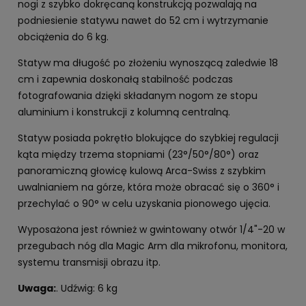
nogi z szybko dokręcaną konstrukcją pozwalają na
podniesienie statywu nawet do 52 cm i wytrzymanie
obciążenia do 6 kg.
Statyw ma długość po złożeniu wynoszącą zaledwie 18
cm i zapewnia doskonałą stabilność podczas
fotografowania dzięki składanym nogom ze stopu
aluminium i konstrukcji z kolumną centralną.
Statyw posiada pokrętło blokujące do szybkiej regulacji
kąta między trzema stopniami (23°/50°/80°) oraz
panoramiczną głowicę kulową Arca-Swiss z szybkim
uwalnianiem na górze, która może obracać się o 360° i
przechylać o 90° w celu uzyskania pionowego ujęcia.
Wyposażona jest również w gwintowany otwór 1/4"-20 w
przegubach nóg dla Magic Arm dla mikrofonu, monitora,
systemu transmisji obrazu itp.
Uwaga:
. Udźwig: 6 kg