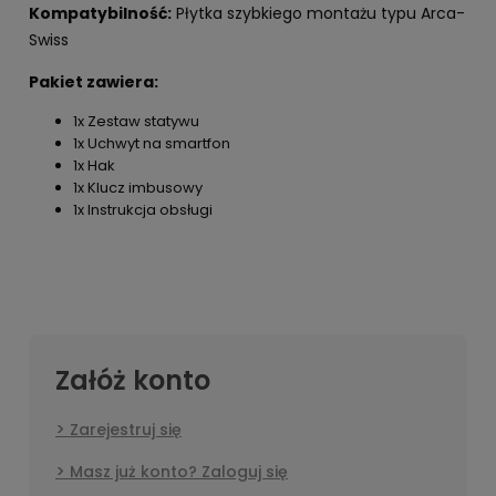
Kompatybilność:
Płytka szybkiego montażu typu Arca-
Swiss
Pakiet zawiera:
1x Zestaw statywu
1x Uchwyt na smartfon
1x Hak
1x Klucz imbusowy
1x Instrukcja obsługi
Załóż konto
Zarejestruj się
Masz już konto? Zaloguj się