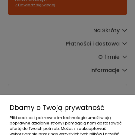
> Dowiedz się więcej
Na Skróty
Płatności i dostawa
O firmie
Informacje
Sklep stacjonarny
ul. Bieżanowska 38
Dbamy o Twoją prywatność
30-812 Kraków
Pliki cookies i pokrewne im technologie umożliwiają
Dane firmy
poprawne działanie strony i pomagają nam dostosować
Radosław Bielik P.H.U. RBL
ofertę do Twoich potrzeb. Możesz zaakceptować
Kraków, 30-823
wykorzystanie przez nas wszystkich tych plików i przejść