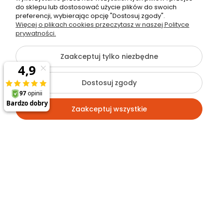
ul. Muzyków 6
do sklepu lub dostosować użycie plików do swoich
preferencji, wybierając opcję "Dostosuj zgody".
Więcej o plikach cookies przeczytasz w naszej Polityce
NIP: 679-251-35-10
prywatności.
REGON: 120463253
Zaakceptuj tylko niezbędne
Dostosuj zgody
©2026 Wszelkie Prawa Zastrzeżone | rbl24.pl
Szablon Flex by
Ecommercy
Zaakceptuj wszystkie
Pokaż pełną wersję strony
Kontakt
Szukaj
Konto
Koszyk
Sklep internetowy Shoper.pl