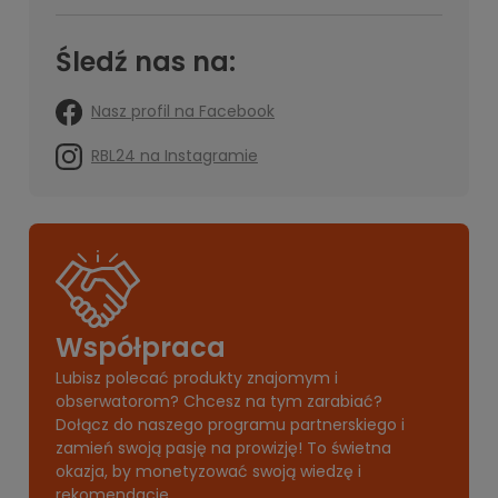
Śledź nas na:
Nasz profil na Facebook
RBL24 na Instagramie
Współpraca
Lubisz polecać produkty znajomym i
obserwatorom? Chcesz na tym zarabiać?
Dołącz do naszego programu partnerskiego i
zamień swoją pasję na prowizję! To świetna
okazja, by monetyzować swoją wiedzę i
rekomendacje.