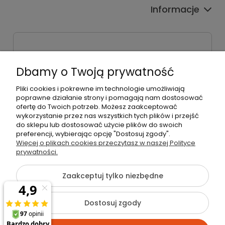
Informacje
Sklep stacjonarny
ul. Bieżanowska 38
Dbamy o Twoją prywatność
30-812 Kraków
Pliki cookies i pokrewne im technologie umożliwiają
Dane firmy
poprawne działanie strony i pomagają nam dostosować
Radosław Bielik P.H.U. RBL
ofertę do Twoich potrzeb. Możesz zaakceptować
Kraków, 30-823
wykorzystanie przez nas wszystkich tych plików i przejść
ul. Muzyków 6
do sklepu lub dostosować użycie plików do swoich
preferencji, wybierając opcję "Dostosuj zgody".
Więcej o plikach cookies przeczytasz w naszej Polityce
NIP: 679-251-35-10
prywatności.
NEWSLETTER
REGON: 120463253
Co zyskujesz?
Zaakceptuj tylko niezbędne
Rabaty nawet do 40%,
dostęp do unikalnych ofert, oraz
informacje o
nowościach.
Dostosuj zgody
©2026 Wszelkie Prawa Zastrzeżone | rbl24.pl
Szablon Flex by
Ecommercy