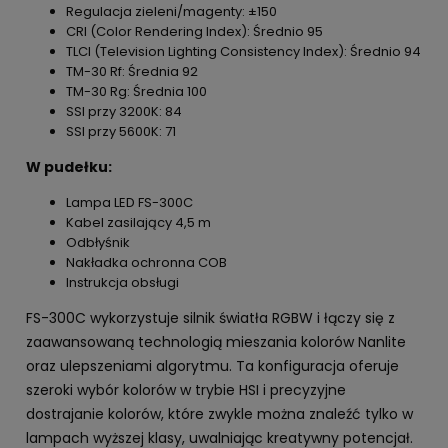
Regulacja zieleni/magenty: ±150
CRI (Color Rendering Index): Średnio 95
TLCI (Television Lighting Consistency Index): Średnio 94
TM-30 Rf: Średnia 92
TM-30 Rg: Średnia 100
SSI przy 3200K: 84
SSI przy 5600K: 71
W pudełku:
Lampa LED FS-300C
Kabel zasilający 4,5 m
Odbłyśnik
Nakładka ochronna COB
Instrukcja obsługi
FS-300C wykorzystuje silnik światła RGBW i łączy się z
zaawansowaną technologią mieszania kolorów Nanlite
oraz ulepszeniami algorytmu. Ta konfiguracja oferuje
szeroki wybór kolorów w trybie HSI i precyzyjne
dostrajanie kolorów, które zwykle można znaleźć tylko w
lampach wyższej klasy, uwalniając kreatywny potencjał.