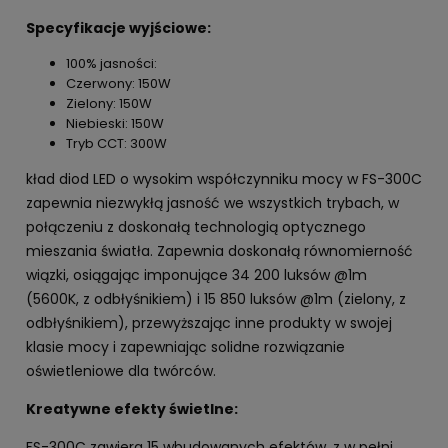
Specyfikacje wyjściowe:
100% jasności:
Czerwony: 150W
Zielony: 150W
Niebieski: 150W
Tryb CCT: 300W
kład diod LED o wysokim współczynniku mocy w FS-300C
zapewnia niezwykłą jasność we wszystkich trybach, w
połączeniu z doskonałą technologią optycznego
mieszania światła. Zapewnia doskonałą równomierność
wiązki, osiągając imponujące 34 200 luksów @1m
(5600K, z odbłyśnikiem) i 15 850 luksów @1m (zielony, z
odbłyśnikiem), przewyższając inne produkty w swojej
klasie mocy i zapewniając solidne rozwiązanie
oświetleniowe dla twórców.
Kreatywne efekty świetlne:
FS-300C zawiera 15 wbudowanych efektów, z w pełni