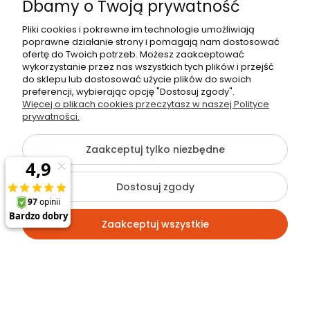
Dbamy o Twoją prywatność
30-812 Kraków
Pliki cookies i pokrewne im technologie umożliwiają
Dane firmy
poprawne działanie strony i pomagają nam dostosować
Radosław Bielik P.H.U. RBL
ofertę do Twoich potrzeb. Możesz zaakceptować
Kraków, 30-823
wykorzystanie przez nas wszystkich tych plików i przejść
ul. Muzyków 6
do sklepu lub dostosować użycie plików do swoich
preferencji, wybierając opcję "Dostosuj zgody".
Więcej o plikach cookies przeczytasz w naszej Polityce
NIP: 679-251-35-10
prywatności.
REGON: 120463253
Zaakceptuj tylko niezbędne
Dostosuj zgody
©2026 Wszelkie Prawa Zastrzeżone | rbl24.pl
Szablon Flex by
Ecommercy
Zaakceptuj wszystkie
Pokaż pełną wersję strony
Kontakt
Szukaj
Konto
Koszyk
Sklep internetowy Shoper.pl