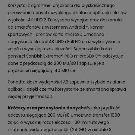
Korzystaj z ogromnej prędkości dla błyskawicznego
przesyłania danych, szybkiego działania aplikacji i filmów
w jakości 4K UHD.2 Ta wysoce wydajna oraz doskonała
do smartfonów z systemem Android™, kamer
sportowych i dronów karta microSD umożliwia
nagrywanie filmów 4K UHD i Full HD oraz wykonywanie
zdjęć o wysokiej rozdzielczości. Superszybka karta
pamięci SanDisk Extreme® PRO microSDXC™ odczytuje
dane z prędkością do 200 MB/s8 i zapisuje je z
prędkością sięgającą 140 MB/s.8
Ponadto klasa wydajności A2 zapewnia szybkie działanie
aplikacji, dzięki czemu korzystanie ze smartfona sprawia
więcej przyjemności.5
Krótszy czas przesyłania danych
Wysoka prędkość
odczytu sięgająca 200 MB/s8 umożliwia transfer 1000
zdjęć o wysokiej rozdzielczości i 30-minutowego
materiału wideo w jakości 4K (24 GB) w niecałe 3