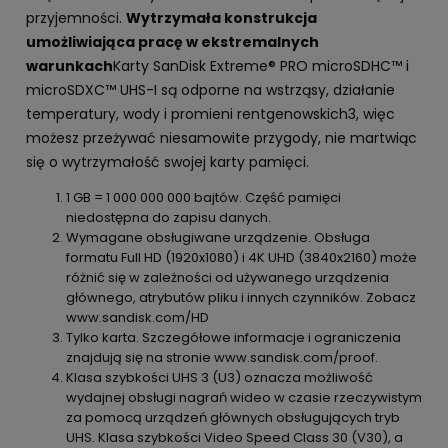
przyjemności.
Wytrzymała konstrukcja
umożliwiająca pracę w ekstremalnych
warunkach
Karty SanDisk Extreme® PRO microSDHC™ i
microSDXC™ UHS-I są odporne na wstrząsy, działanie
temperatury, wody i promieni rentgenowskich3, więc
możesz przeżywać niesamowite przygody, nie martwiąc
się o wytrzymałość swojej karty pamięci.
1 GB = 1 000 000 000 bajtów. Część pamięci
niedostępna do zapisu danych.
Wymagane obsługiwane urządzenie. Obsługa
formatu Full HD (1920x1080) i 4K UHD (3840x2160) może
różnić się w zależności od używanego urządzenia
głównego, atrybutów pliku i innych czynników. Zobacz
www.sandisk.com/HD
Tylko karta. Szczegółowe informacje i ograniczenia
znajdują się na stronie www.sandisk.com/proof.
Klasa szybkości UHS 3 (U3) oznacza możliwość
wydajnej obsługi nagrań wideo w czasie rzeczywistym
za pomocą urządzeń głównych obsługujących tryb
UHS. Klasa szybkości Video Speed Class 30 (V30), a