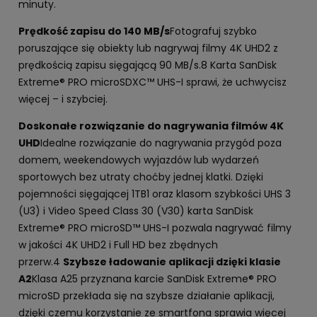
minuty.
Prędkość zapisu do 140 MB/s
Fotografuj szybko
poruszające się obiekty lub nagrywaj filmy 4K UHD2 z
prędkością zapisu sięgającą 90 MB/s.8 Karta SanDisk
Extreme® PRO microSDXC™ UHS-I sprawi, że uchwycisz
więcej – i szybciej.
Doskonałe rozwiązanie do nagrywania filmów 4K
UHD
Idealne rozwiązanie do nagrywania przygód poza
domem, weekendowych wyjazdów lub wydarzeń
sportowych bez utraty choćby jednej klatki. Dzięki
pojemności sięgającej 1TB1 oraz klasom szybkości UHS 3
(U3) i Video Speed Class 30 (V30) karta SanDisk
Extreme® PRO microSD™ UHS-I pozwala nagrywać filmy
w jakości 4K UHD2 i Full HD bez zbędnych
przerw.4
Szybsze ładowanie aplikacji dzięki klasie
A2
Klasa A25 przyznana karcie SanDisk Extreme® PRO
microSD przekłada się na szybsze działanie aplikacji,
dzięki czemu korzystanie ze smartfona sprawia więcej