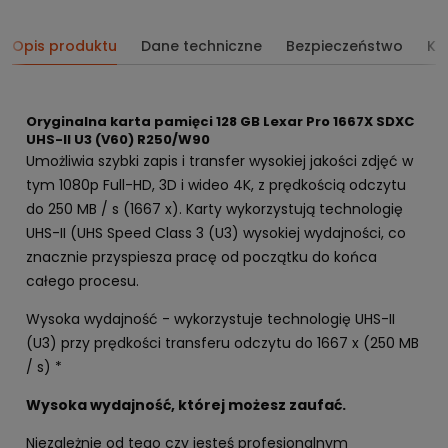
Opis produktu
Dane techniczne
Bezpieczeństwo
Ko
Oryginalna karta pamięci 128 GB Lexar Pro 1667X SDXC
UHS-II U3 (V60) R250/W90
Umożliwia szybki zapis i transfer wysokiej jakości zdjęć w
tym 1080p Full-HD, 3D i wideo 4K, z prędkością odczytu
do 250 MB / s (1667 x). Karty wykorzystują technologię
UHS-II (UHS Speed Class 3 (U3) wysokiej wydajności, co
znacznie przyspiesza pracę od początku do końca
całego procesu.
Wysoka wydajność - wykorzystuje technologię UHS-II
(U3) przy prędkości transferu odczytu do 1667 x (250 MB
/ s) *
Wysoka wydajność, której możesz zaufać.
Niezależnie od tego czy jesteś profesjonalnym