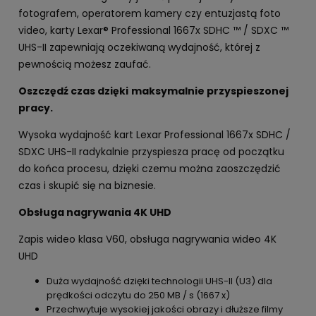
fotografem, operatorem kamery czy entuzjastą foto
video, karty Lexar® Professional 1667x SDHC ™ / SDXC ™
UHS-II zapewniają oczekiwaną wydajność, której z
pewnością możesz zaufać.
Oszczędź czas dzięki
maksymalnie przyspieszonej
pracy.
Wysoka wydajność kart Lexar Professional 1667x SDHC /
SDXC UHS-II radykalnie przyspiesza pracę od początku
do końca procesu, dzięki czemu można zaoszczędzić
czas i skupić się na biznesie.
Obsługa nagrywania 4K UHD
Zapis wideo klasa V60, obsługa nagrywania wideo 4K
UHD
Duża wydajność dzięki technologii UHS-II (U3) dla
prędkości odczytu do 250 MB / s (1667 x)
Przechwytuje wysokiej jakości obrazy i dłuższe filmy