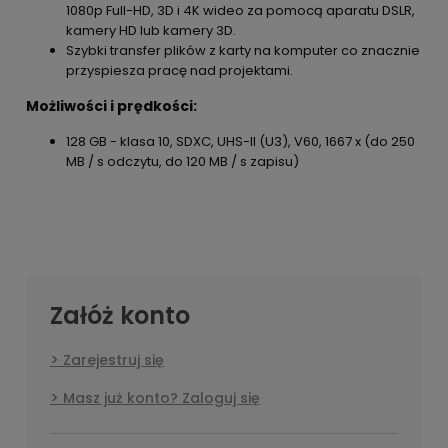
1080p Full-HD, 3D i 4K wideo za pomocą aparatu DSLR,
kamery HD lub kamery 3D.
Szybki transfer plików z karty na komputer co znacznie
przyspiesza pracę nad projektami.
Możliwości i prędkości:
128 GB - klasa 10, SDXC, UHS-II (U3), V60, 1667 x (do 250
MB / s odczytu, do 120 MB / s zapisu)
Załóż konto
Zarejestruj się
Masz już konto? Zaloguj się