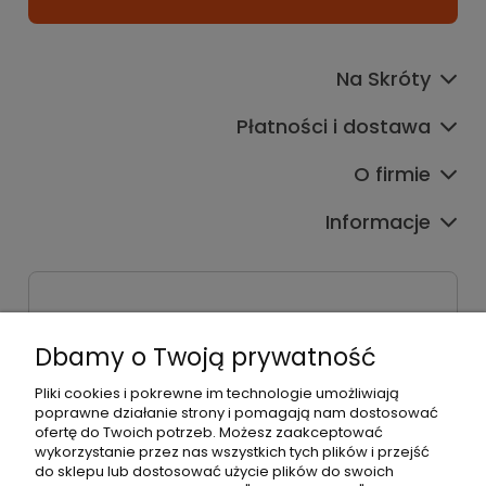
Na Skróty
Płatności i dostawa
O firmie
Informacje
Sklep stacjonarny
ul. Bieżanowska 38
Dbamy o Twoją prywatność
30-812 Kraków
Pliki cookies i pokrewne im technologie umożliwiają
Dane firmy
poprawne działanie strony i pomagają nam dostosować
Radosław Bielik P.H.U. RBL
ofertę do Twoich potrzeb. Możesz zaakceptować
Kraków, 30-823
wykorzystanie przez nas wszystkich tych plików i przejść
ul. Muzyków 6
do sklepu lub dostosować użycie plików do swoich