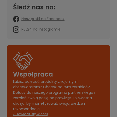
Śledź nas na:
Nasz profil na Facebook
RBL24 na Instagramie
Współpraca
Lubisz polecać produkty znajomym i
obserwatorom? Chcesz na tym zarabiać?
Dołącz do naszego programu partnerskiego i
zamień swoją pasję na prowizję! To świetna
okazja, by monetyzować swoją wiedzę i
rekomendacje.
> Dowiedz się więcej