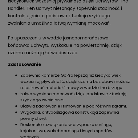
kiedykolwiek wcześniej pływalność dzięki uchwytowi The
Handler. Ten uchwyt nietonący zapewnia stabilność i
kontrolę ujęcia, a podstawa z funkcją szybkiego
zwalniania umożliwia łatwą wymianę mocowań.
Po upuszczeniu w wodzie jasnopomarańczowa
końcówka uchwytu wyskakuje na powierzchnię, dzięki
czemu można ją łatwo dostrzec.
Zastosowanie
Zapewnia kamerze GoPro lepszą niż kiedykolwiek
wcześniej pływalność, dzięki czemu bez obaw możesz
rejestrować materiał filmowy w wodzie i na brzegu.
Łatwa wymiana mocowań dzięki podstawie z funkcją
szybkiego zwalniania.
Ułatwia kadrowanie i filmowanie pod różnymi kątami.
Wygodna, antypoślizgowa konstrukcja zapewnia
pewny chwyt.
Doskonałe rozwiązanie w przypadku surfingu,
kajakarstwa, wakeboardingu i innych sportów
wodnych.