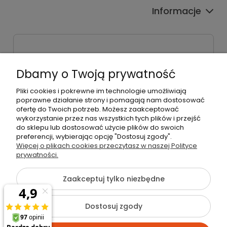
Informacje
Sklep stacjonarny
ul. Bieżanowska 38
Dbamy o Twoją prywatność
30-812 Kraków
Pliki cookies i pokrewne im technologie umożliwiają
Dane firmy
poprawne działanie strony i pomagają nam dostosować
Radosław Bielik P.H.U. RBL
ofertę do Twoich potrzeb. Możesz zaakceptować
Kraków, 30-823
wykorzystanie przez nas wszystkich tych plików i przejść
ul. Muzyków 6
do sklepu lub dostosować użycie plików do swoich
preferencji, wybierając opcję "Dostosuj zgody".
Więcej o plikach cookies przeczytasz w naszej Polityce
NIP: 679-251-35-10
prywatności.
REGON: 120463253
Zaakceptuj tylko niezbędne
Dostosuj zgody
©2026 Wszelkie Prawa Zastrzeżone | rbl24.pl