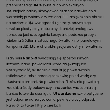
przepuszczając
84%
światła, co w niektórych
sytuacjach należy skorygować czasem naświetlania,
wartością przysłony czy zmianą ISO. Zmiękczenie obrazu
na poziomie
1/4
wynagrodzi tę stratę, pozwalając
uzyskać plastyczny, naturalny i bardziej analogowy
obraz, co jest szczególnie korzystne podczas pracy z
wieloma źródłami sztucznego światła - np. panelowymi
lampami LED, które charakteryzują się ostrym światłem.
Filtry serii
Nano-X
wyróżniają się spośród innych
licznymi nano-powłokami, które zwiększają ich
wytrzymałość, skutecznie redukują powstawanie
refleksów, a także chronią soczewkę przed wodą czy
tłustymi plamami. Na powierzchni filtrów nie powstają
zacieki, a ślady palców czy inne zanieczyszczenia są
bardzo łatwe do usunięcia.
Utwardzane
szkło optyczne
jest odporne na zarysowania, pęknięcia czy odpryski.
Nano-X to także filtry o cienkich