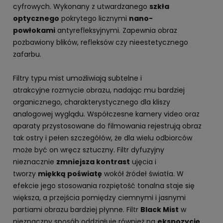
cyfrowych. Wykonany z utwardzanego
szkła
optycznego
pokrytego licznymi
nano-
powłokami
antyrefleksyjnymi. Zapewnia obraz
pozbawiony blików, refleksów czy nieestetycznego
zafarbu.
Filtry typu mist umożliwiają subtelne i
atrakcyjne rozmycie obrazu, nadając mu bardziej
organicznego, charakterystycznego dla kliszy
analogowej wyglądu. Współczesne kamery video oraz
aparaty przystosowane do filmowania rejestrują obraz
tak ostry i pełen szczegółów, że dla wielu odbiorców
może być on wręcz sztuczny. Filtr dyfuzyjny
nieznacznie
zmniejsza kontrast
ujęcia i
tworzy
miękką poświatę
wokół źródeł światła. W
efekcie jego stosowania rozpiętość tonalna staje się
większa, a przejścia pomiędzy ciemnymi i jasnymi
partiami obrazu bardziej płynne. Filtr
Black Mist
w
nieznaczny sposób oddziałuje również na
ekspozycję
,