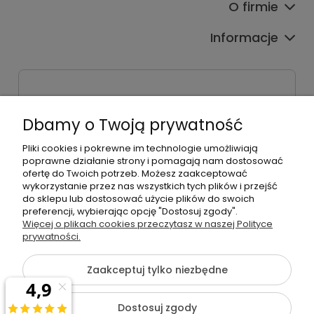
O firmie
Informacje
Sklep stacjonarny
ul. Bieżanowska 38
Dbamy o Twoją prywatność
30-812 Kraków
Pliki cookies i pokrewne im technologie umożliwiają
Dane firmy
poprawne działanie strony i pomagają nam dostosować
Radosław Bielik P.H.U. RBL
ofertę do Twoich potrzeb. Możesz zaakceptować
Kraków, 30-823
wykorzystanie przez nas wszystkich tych plików i przejść
ul. Muzyków 6
do sklepu lub dostosować użycie plików do swoich
preferencji, wybierając opcję "Dostosuj zgody".
Więcej o plikach cookies przeczytasz w naszej Polityce
NIP: 679-251-35-10
prywatności.
REGON: 120463253
Zaakceptuj tylko niezbędne
Dostosuj zgody
©2026 Wszelkie Prawa Zastrzeżone | rbl24.pl