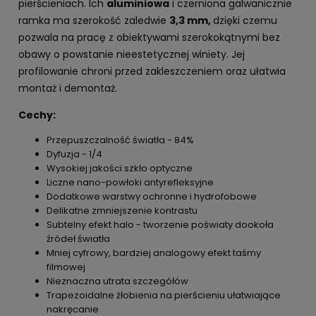
pierścieniach. Ich
aluminiowa
i czerniona galwanicznie
ramka ma szerokość zaledwie
3,3 mm,
dzięki czemu
pozwala na pracę z obiektywami szerokokątnymi bez
obawy o powstanie nieestetycznej winiety. Jej
profilowanie chroni przed zakleszczeniem oraz ułatwia
montaż i demontaż.
Cechy:
Przepuszczalność światła - 84%
Dyfuzja - 1/4
Wysokiej jakości szkło optyczne
Liczne nano-powłoki antyrefleksyjne
Dodatkowe warstwy ochronne i hydrofobowe
Delikatne zmniejszenie kontrastu
Subtelny efekt halo - tworzenie poświaty dookoła
źródeł światła
Mniej cyfrowy, bardziej analogowy efekt taśmy
filmowej
Nieznaczna utrata szczegółów
Trapezoidalne żłobienia na pierścieniu ułatwiające
nakręcanie